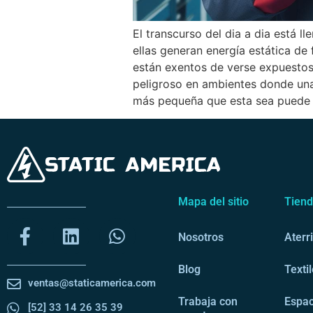
El transcurso del dia a dia está ll
ellas generan energía estática de 
están exentos de verse expuestos 
peligroso en ambientes donde una
más pequeña que esta sea puede
Mapa del sitio
Tien
Nosotros
Aterr
Blog
Texti
ventas@staticamerica.com
Trabaja con
Espac
[52] 33 14 26 35 39