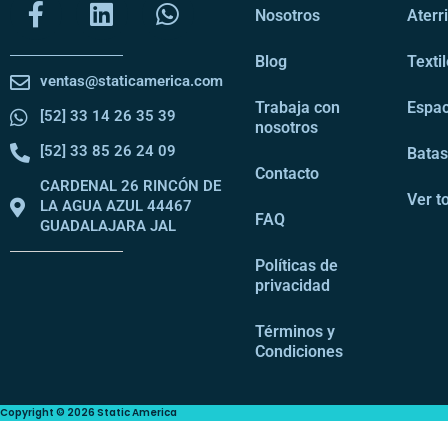
Nosotros
Aterr
Blog
Texti
ventas@staticamerica.com
Trabaja con
Espac
[52] 33 14 26 35 39
nosotros
[52] 33 85 26 24 09
Bata
Contacto
CARDENAL 26 RINCÓN DE
Ver t
LA AGUA AZUL 44467
FAQ
GUADALAJARA JAL
Políticas de
privacidad
Términos y
Condiciones
Copyright © 2026 Static America