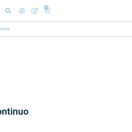
0
tacto
ontinuo