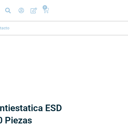
0
tacto
ntiestatica ESD
0 Piezas