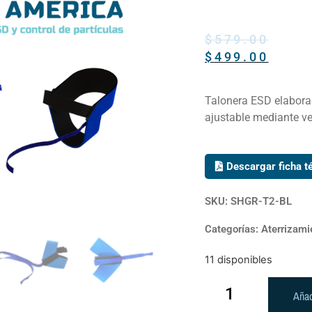
$
579.00
$
499.00
Talonera ESD elabora
ajustable mediante ve
Descargar ficha t
SKU: SHGR-T2-BL
Categorías:
Aterrizami
11 disponibles
Añad