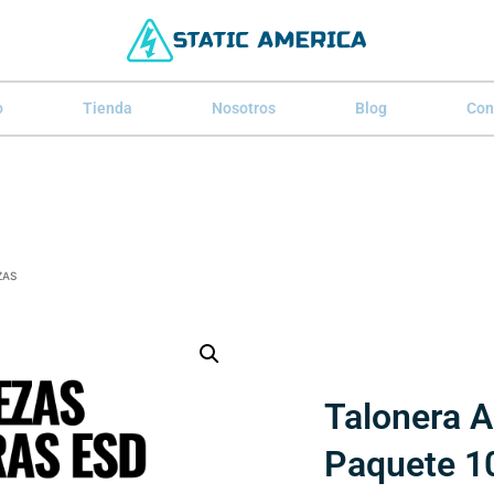
o
Tienda
Nosotros
Blog
Con
ZAS
Talonera A
Paquete 1