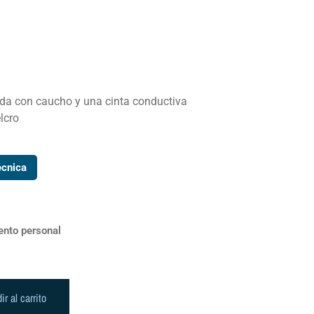
da con caucho y una cinta conductiva
lcro
écnica
ento personal
ir al carrito