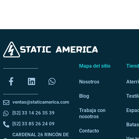
Mapa del sitio
Tien
Nosotros
Aterr
Blog
Texti
ventas@staticamerica.com
Trabaja con
Espac
[52] 33 14 26 35 39
nosotros
[52] 33 85 26 24 09
Bata
Contacto
CARDENAL 26 RINCÓN DE
Ver t